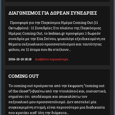
ΔΙΑΓΩΝΙΣΜΌΣ ΓΙΑ ΔΩΡΕΆΝ ΣΥΝΕΔΡΊΕΣ
Προσφορά για την Παγκόσμια Ημέρα Coming Out (11
Οκτωβρίου) - 11 Συνεδρίες Στο πλαίσιο της Παγκόσμιας
Ημέρας Coming Out, το lesbian.gr προσφέρει 1 δωρεάν
συνεδρία με την Εύα Σπίνου, ψυχολόγο εξειδικευμένη σε
θέματα σεξουαλικού προσανατολισμού και ταυτότητας
φύλου, σε 11 άτομα που θα στείλουν...
2016-10-10 18:18
Διαβάστε περισσότερα
COMING OUT
Το coming out προέρχεται από την έκφραση “coming out
of the closet”(«βγαίνω από την ντουλάπα») και, ουσιαστικά,
σημαίνει ότι αποδέχομαι και αποκαλύπτω τον
σεξουαλικό μου προσανατολισμό. Δεν αποτελεί μία
συγκεκριμένη στιγμή, είναι περισσότερο μια διαδικασία
που κρατάει καθ’ όλη την διάρκεια...