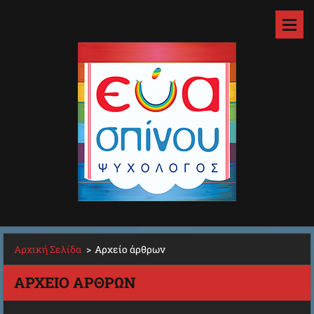
Αρχική Σελίδα
>
Αρχείο άρθρων
ΑΡΧΕΊΟ ΆΡΘΡΩΝ