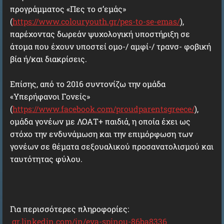
προγράμματος «Πες το σ’εμάς»
(
https://www.colouryouth.gr/pes-to-se-emas/
),
παρέχοντας δωρεάν ψυχολογική υποστήριξη σε
άτομα που έχουν υποστεί ομο-/ αμφί-/ τρανσ- φοβική
βία ή/και διακρίσεις.
Επίσης, από το 2016 συντονίζω την ομάδα
«Υπερήφανοι Γονείς»
(
https://www.facebook.com/proudparentsgreece/
),
ομάδα γονέων με ΛΟΑΤ+ παιδιά, η οποία έχει ως
στόχο την ενδυνάμωση και την επιμόρφωση των
γονέων σε θέματα σεξουαλικού προσανατολισμού και
ταυτότητας φύλου.
Για περισσότερες πληροφορίες:
gr.linkedin.com/in/eva-spinou-86ba8336