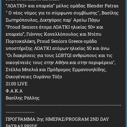
“ΛΟΑΤΚΙ+ και επαρχία” μέλος ομάδας Blender Patras
" Ο νέος νόμος για το σύμφωνο συμβίωσης'', Βασίλης
Σωτηρόπουλος, Δικηγόρος παρ' Αρείω Πάγω
“Proud Seniors άτομα ΛΟΑΤΚΙ ηλικίας 50+ και
επαρχία”, Γιάννος Κανελλόπουλος και Ντέπυ
Πορτοκαλάκη, Proud Seniors Greece ομάδα
υποστήριξης ΛΟΑΤΚΙ ατόμων ηλικίας 50 και άνω
"Οι διακρίσεις για τους LGBTQI ανθρώπους και τις
οικογένειές τους στην Αθήνα και στην περιφέρεια",
Στέλλα Μπελιά και Πρόδρομος Εμμανουηλίδης,
Οικογένειες Ουράνιο Τόξο
21:00 LIVE
Φ.Α.Κ.Α
Βασίλης Ράλλης
--------------------------------------------------------------------
-----------------
ΠΡΟΓΡΑΜΜΑ 2ης ΗΜΕΡΑΣ/PROGRAM 2ND DAY
PATRAS PRIDE