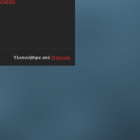
4/5844/
Υλοποιήθηκε από
Webnode