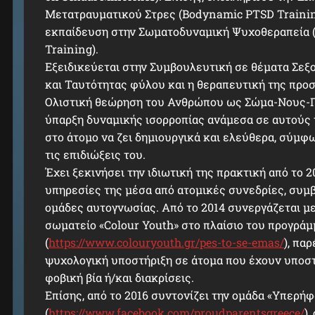
Μετατραυματικού Στρες (Bodynamic PTSD Training
εκπαίδευση στην Σωματοδυναμική Ψυχοθεραπεία 
Training).
Εξειδικεύεται στην Συμβουλευτική σε θέματα Σε
και Ταυτότητας φύλου και η θεραπευτική της προσ
Ολιστική θεώρηση του Ανθρώπου ως Σώμα-Νους-Πν
ύπαρξη δυναμικής ισορροπίας ανάμεσα σε αυτούς 
στο άτομο να ζει δημιουργικά και ελεύθερα, σύμφω
τις επιδιώξεις του.
Έχει ξεκινήσει την ιδιωτική της πρακτική από το 2
υπηρεσίες της μέσα από ατομικές συνεδρίες, συμ
ομάδες αυτογνωσίας. Από το 2014 συνεργάζεται μ
σωματείο «Colour Youth» στο πλαίσιο του προγράμ
(
https://www.colouryouth.gr/pes-to-se-emas/
), πα
ψυχολογική υποστήριξη σε άτομα που έχουν υποστε
φοβική βία ή/και διακρίσεις.
Επίσης, από το 2016 συντονίζει την ομάδα «Υπερήφ
(
https://www.facebook.com/proudparentsgreece/
)