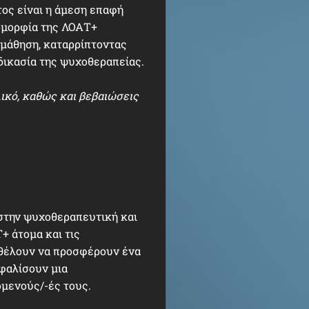
ος είναι η άμεση επαφή
ομορφία της ΛΟΑΤ+
 μάθηση, καταρρίπτοντας
δικασία της ψυχοθεραπείας.
ικό, καθώς και βεβαιώσεις
 στην ψυχοθεραπευτική και
+ άτομα και τις
 θέλουν να προσφέρουν ένα
σφαλίσουν μια
όμενούς/-ές τους.