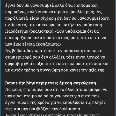
έγινε δεν θα ξανασυμβεί, αλλά όπως είπαμε και
παραπάνω, καλό είναι να είμαστε ρεαλίστριες. Αν,
παρ’όλ’αυτά, είσαι σίγουρη ότι δεν θα ξανασυμβεί κάτι
αντίστοιχο, τότε προχώρα σε αυτήν την υπόσχεση.
Παράδειγμα (ρεαλιστικό): «Σου υπόσχομαι ότι θα
διαχειρίζομαι καλύτερα το στρες μου, έτσι ώστε να
μην έχω τέτοια ξεσπάσματα».
Αν, βέβαια, δεν κρατήσεις την υπόσχεσή σου και η
συμπεριφορά σου δεν αλλάξει, τότε είναι λογικό να
αμφισβητηθεί η αξιοπιστία και η ακεραιότητά σου και
με αυτόν τρόπο η συγγνώμη σου χάνει την αξία της.
Bonus tip: Μην περιμένεις άμεση συγχώρεση.
Να έχεις στο μυαλό σου ότι το άλλο άτομο μπορεί να
μην είναι έτοιμο να σε συγχωρέσει για αυτό που
έγινε. Δώσε της χρόνο για να επουλώσει τις πληγές
της και μην (εκ)βιάζεις την διαδικασία.
Αφού έχεις ζητήσει συγγνώμη, μπορείς να πεις: