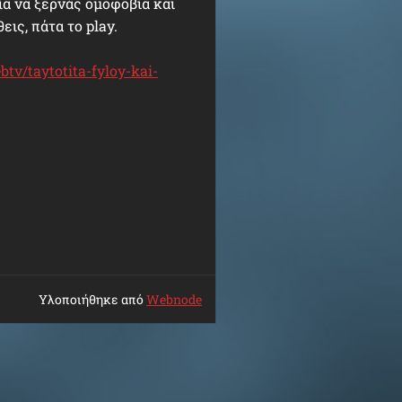
ία να ξερνάς ομοφοβία και
εις, πάτα το play.
v/taytotita-fyloy-kai-
Υλοποιήθηκε από
Webnode