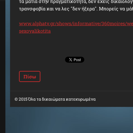
τα μάτια στην πραγματικότητα, δεν έχεις δικαιολογ
τρανσφοβία και να λες "δεν ήξερα". Μπορείς να μάθ
www.alphatv.gr/shows/informative/360moires/webt
sexoyalikotita
Πίσω
© 2015 Όλα τα δικαιώματα κατοχυρωμένα