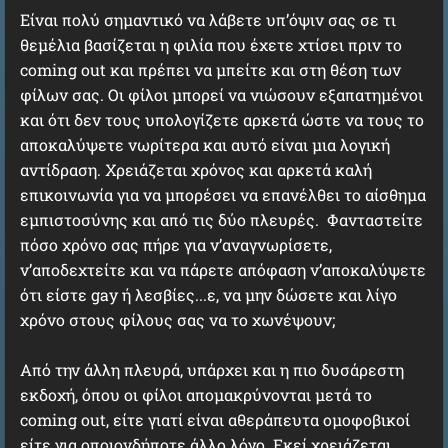
Είναι πολύ σημαντικό να λάβετε υπ’όψιν σας σε τι
θεμέλια βασίζεται η φιλία που έχετε χτίσει πριν το
coming out και πρέπει να μπείτε και στη θέση των
φίλων σας. Οι φίλοι μπορεί να νιώσουν εξαπατημένοι
και ότι δεν τους υπολογίζετε αρκετά ώστε να τους το
αποκαλύψετε νωρίτερα και αυτό είναι μια λογική
αντίδραση. Χρειάζεται χρόνος και αρκετά καλή
επικοινωνία για να μπορέσει να επανέλθει το αίσθημα
εμπιστοσύνης και από τις δύο πλευρές. Φανταστείτε
πόσο χρόνο σας πήρε για ν’αναγνωρίσετε,
ν’αποδεχτείτε και να πάρετε απόφαση ν’αποκαλύψετε
ότι είστε gay ή λεσβίες...ε, να μην δώσετε και λίγο
χρόνο στους φίλους σας να το χωνέψουν;
Από την άλλη πλευρά, υπάρχει και η πιο δυσάρεστη
εκδοχή, όπου οι φίλοι απομακρύνονται μετά το
coming out, είτε γιατί είναι αθεράπευτα ομοφοβικοί
είτε για οποιονδήποτε άλλο λόγο. Εκεί χρειάζεται