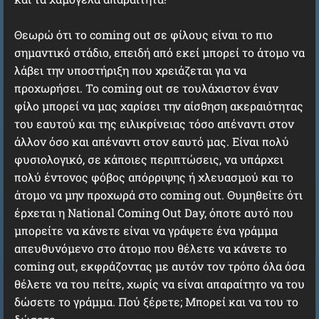
Θεωρώ ότι το coming out σε φίλους είναι το πιο
σημαντικό στάδιο, επειδή από εκεί μπορεί το άτομο να
λάβει την υποστήριξη που χρειάζεται για να
προχωρήσει. Το coming out σε τουλάχιστον έναν
φίλο μπορεί να μας χαρίσει την αίσθηση ακεραιότητας
του εαυτού και της ειλικρίνειας τόσο απέναντι στον
άλλον όσο και απέναντι στον εαυτό μας. Είναι πολύ
φυσιολογικό, σε κάποιες περιπτώσεις, να υπάρχει
πολύ έντονος φόβος απόρριψης ή χλευασμού και το
άτομο να μην προχωρά στο coming out. Θυμηθείτε ότι
έρχεται η National Coming Out Day, όποτε αυτό που
μπορείτε να κάνετε είναι να γράψετε ένα γράμμα
απευθυνόμενο στο άτομο που θέλετε να κάνετε το
coming out, εκφράζοντας με αυτόν τον τρόπο όλα όσα
θέλετε να του πείτε, χωρίς να είναι απαραίτητο να του
δώσετε το γράμμα. Πού ξέρετε; Μπορεί και να του το