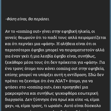
-Φάση είναι, θα περάσει.
Αν το «coming out» γίνει στην εφηβική ηλικία, οι
γονείς θεωρούν ότι το παιδί τους απλά πειραματίζεται
και ότι περνάει μια «φάση». Η αλήθεια είναι ότι οι
περισσότεροι έφηβοι μπορεί να πειραματιστούν αλλά
για έναν γκέι ή μια λεσβία έφηβο είναι, συνήθως,
ξεκάθαρο μέσα τους ότι δεν πρόκειται για «φάση». Για
ένα τρανς άτομο που κάνει coming out στην εφηβεία,
επίσης μπορεί να υπάρξει αυτή η αντίδραση. Εδώ δεν
πρέπει να ξεχνάμε ότι ένα ΛΟΑΤ+ άτομο, για να
φτάσει στο «coming out», έχει προηγηθεί μια
μακροχρόνια και συνήθως ψυχοφθόρα εσωτερική
διεργασία. Δεν ξύπνησε ένα πρωί και είπε «α, είμαι
gay», «α, είμαι τρανς, τι ωραία!». Αυτό είναι δύσκολο